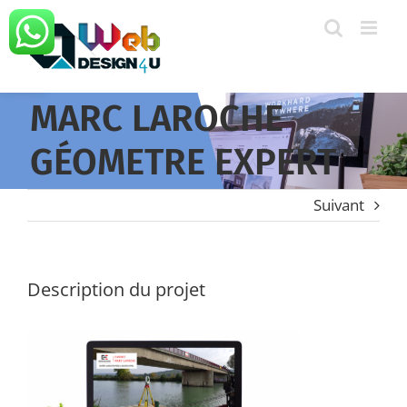
Passer
au
Ouvrir la barre d’outils
contenu
MARC LAROCHE
GÉOMETRE EXPERT
Suivant
Description du projet