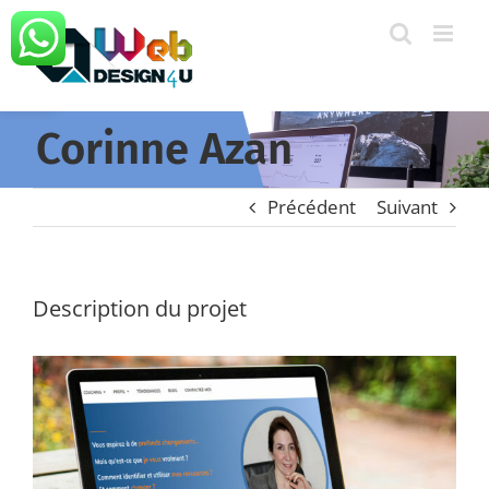
Passer
au
Ouvrir la barre d’outils
contenu
Corinne Azan
Précédent
Suivant
Description du projet